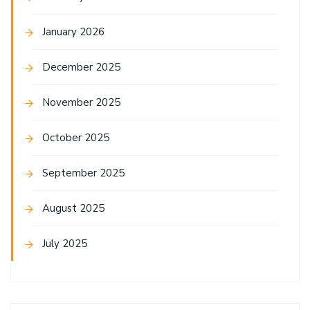
January 2026
December 2025
November 2025
October 2025
September 2025
August 2025
July 2025