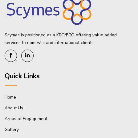
Scymes is positioned as a KPO/BPO offering value added
services to domestic and international clients
Quick Links
Home
About Us
Areas of Engagement
Gallery