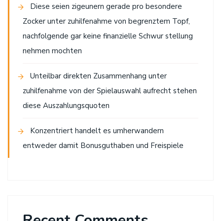
Diese seien zigeunern gerade pro besondere
Zocker unter zuhilfenahme von begrenztem Topf,
nachfolgende gar keine finanzielle Schwur stellung
nehmen mochten
Unteilbar direkten Zusammenhang unter
zuhilfenahme von der Spielauswahl aufrecht stehen
diese Auszahlungsquoten
Konzentriert handelt es umherwandern
entweder damit Bonusguthaben und Freispiele
Recent Comments