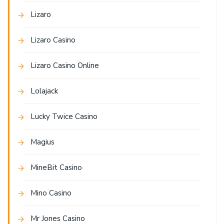
Lizaro
Lizaro Casino
Lizaro Casino Online
Lolajack
Lucky Twice Casino
Magius
MineBit Casino
Mino Casino
Mr Jones Casino