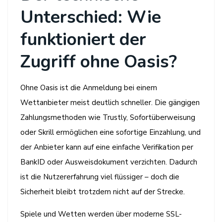
Unterschied: Wie
funktioniert der
Zugriff ohne Oasis?
Ohne Oasis ist die Anmeldung bei einem
Wettanbieter meist deutlich schneller. Die gängigen
Zahlungsmethoden wie Trustly, Sofortüberweisung
oder Skrill ermöglichen eine sofortige Einzahlung, und
der Anbieter kann auf eine einfache Verifikation per
BankID oder Ausweisdokument verzichten. Dadurch
ist die Nutzererfahrung viel flüssiger – doch die
Sicherheit bleibt trotzdem nicht auf der Strecke.
Spiele und Wetten werden über moderne SSL-