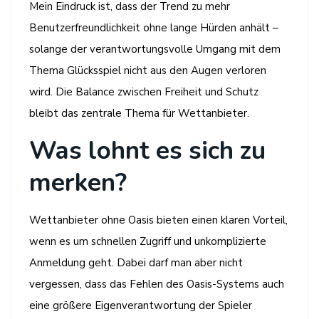
Mein Eindruck ist, dass der Trend zu mehr
Benutzerfreundlichkeit ohne lange Hürden anhält –
solange der verantwortungsvolle Umgang mit dem
Thema Glücksspiel nicht aus den Augen verloren
wird. Die Balance zwischen Freiheit und Schutz
bleibt das zentrale Thema für Wettanbieter.
Was lohnt es sich zu
merken?
Wettanbieter ohne Oasis bieten einen klaren Vorteil,
wenn es um schnellen Zugriff und unkomplizierte
Anmeldung geht. Dabei darf man aber nicht
vergessen, dass das Fehlen des Oasis-Systems auch
eine größere Eigenverantwortung der Spieler