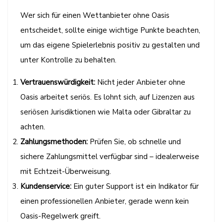
Wer sich für einen Wettanbieter ohne Oasis
entscheidet, sollte einige wichtige Punkte beachten,
um das eigene Spielerlebnis positiv zu gestalten und
unter Kontrolle zu behalten.
Vertrauenswürdigkeit:
Nicht jeder Anbieter ohne
Oasis arbeitet seriös. Es lohnt sich, auf Lizenzen aus
seriösen Jurisdiktionen wie Malta oder Gibraltar zu
achten.
Zahlungsmethoden:
Prüfen Sie, ob schnelle und
sichere Zahlungsmittel verfügbar sind – idealerweise
mit Echtzeit-Überweisung.
Kundenservice:
Ein guter Support ist ein Indikator für
einen professionellen Anbieter, gerade wenn kein
Oasis-Regelwerk greift.