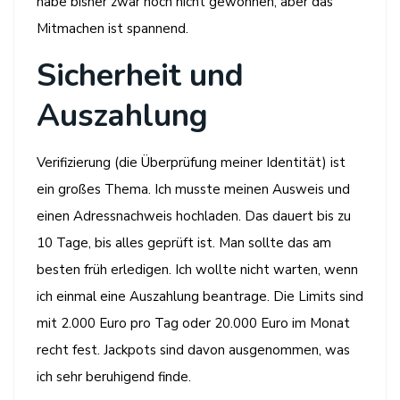
habe bisher zwar noch nicht gewonnen, aber das
Mitmachen ist spannend.
Sicherheit und
Auszahlung
Verifizierung (die Überprüfung meiner Identität) ist
ein großes Thema. Ich musste meinen Ausweis und
einen Adressnachweis hochladen. Das dauert bis zu
10 Tage, bis alles geprüft ist. Man sollte das am
besten früh erledigen. Ich wollte nicht warten, wenn
ich einmal eine Auszahlung beantrage. Die Limits sind
mit 2.000 Euro pro Tag oder 20.000 Euro im Monat
recht fest. Jackpots sind davon ausgenommen, was
ich sehr beruhigend finde.