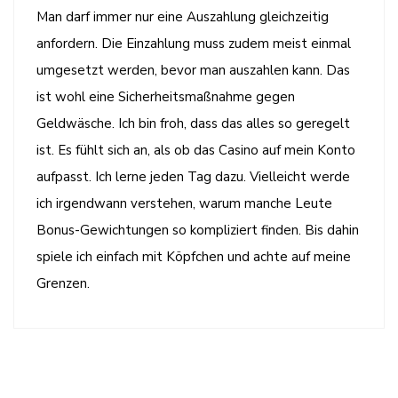
Man darf immer nur eine Auszahlung gleichzeitig
anfordern. Die Einzahlung muss zudem meist einmal
umgesetzt werden, bevor man auszahlen kann. Das
ist wohl eine Sicherheitsmaßnahme gegen
Geldwäsche. Ich bin froh, dass das alles so geregelt
ist. Es fühlt sich an, als ob das Casino auf mein Konto
aufpasst. Ich lerne jeden Tag dazu. Vielleicht werde
ich irgendwann verstehen, warum manche Leute
Bonus-Gewichtungen so kompliziert finden. Bis dahin
spiele ich einfach mit Köpfchen und achte auf meine
Grenzen.