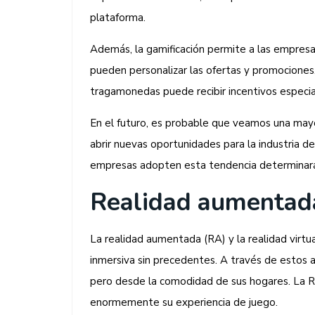
plataforma.
Además, la gamificación permite a las empresa
pueden personalizar las ofertas y promociones,
tragamonedas puede recibir incentivos especia
En el futuro, es probable que veamos una mayor
abrir nuevas oportunidades para la industria d
empresas adopten esta tendencia determinará
Realidad aumentada 
La realidad aumentada (RA) y la realidad virtua
inmersiva sin precedentes. A través de estos a
pero desde la comodidad de sus hogares. La RV,
enormemente su experiencia de juego.