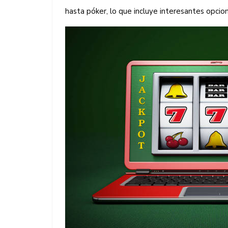
hasta póker, lo que incluye interesantes opci