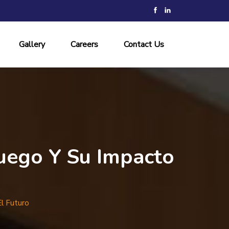
Gallery
Careers
Contact Us
Juego Y Su Impacto
l Futuro