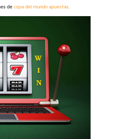
ones de
copa del mundo apuestas
.