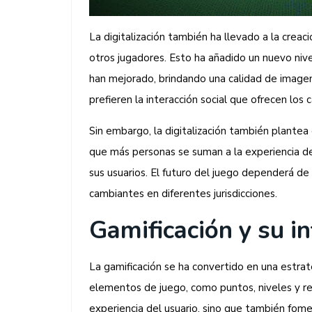
La digitalización también ha llevado a la crea
otros jugadores. Esto ha añadido un nuevo nive
han mejorado, brindando una calidad de imagen
prefieren la interacción social que ofrecen los c
Sin embargo, la digitalización también plantea
que más personas se suman a la experiencia de
sus usuarios. El futuro del juego dependerá d
cambiantes en diferentes jurisdicciones.
Gamificación y su in
La gamificación se ha convertido en una estrat
elementos de juego, como puntos, niveles y re
experiencia del usuario, sino que también fom