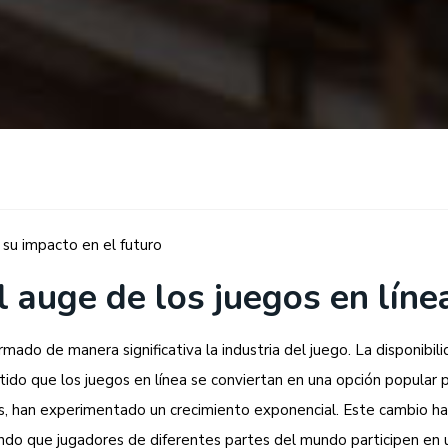
 su impacto en el futuro
el auge de los juegos en líne
ormado de manera significativa la industria del juego. La disponibil
itido que los juegos en línea se conviertan en una opción popular 
sicos, han experimentado un crecimiento exponencial. Este cambio h
iendo que jugadores de diferentes partes del mundo participen e