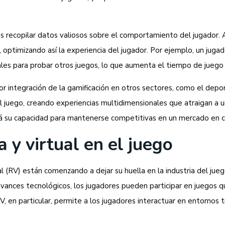
s recopilar datos valiosos sobre el comportamiento del jugador. 
 optimizando así la experiencia del jugador. Por ejemplo, un juga
les para probar otros juegos, lo que aumenta el tiempo de juego 
 integración de la gamificación en otros sectores, como el depor
el juego, creando experiencias multidimensionales que atraigan a 
 su capacidad para mantenerse competitivas en un mercado en c
y virtual en el juego
l (RV) están comenzando a dejar su huella en la industria del jueg
vances tecnológicos, los jugadores pueden participar en juegos que
 en particular, permite a los jugadores interactuar en entornos t