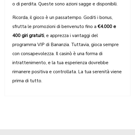
o di perdita. Queste sono azioni sagge e disponibili.
Ricorda, il gioco è un passatempo. Goditi i bonus,
sfrutta le promozioni di benvenuto fino a
€4.000 e
400 giri gratuiti
, e apprezza i vantaggi del
programma VIP di Bananzia. Tuttavia, gioca sempre
con consapevolezza. Il casinò è una forma di
intrattenimento, e la tua esperienza dovrebbe
rimanere positiva e controllata. La tua serenità viene
prima di tutto.