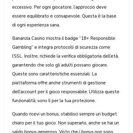
eccessivo. Per ogni giocatore, l’approccio deve
essere equilibrato e consapevole. Questa è la base
di ogni esperienza sana.
Bananzia Casino mostra il badge “18+ Responsible
Gambling” e integra protocolli di sicurezza come
l’SSL. Inoltre, richiede la verifica obbligatoria dell’età,
garantendo che solo gli adulti possano giocare.
Queste sono caratteristiche essenziali. La
piattaforma offre anche strumenti di gestione
dell’account per il gioco responsabile. Utilizza queste
funzionalità; sono lì per la tua protezione.
Quando ricevi un bonus, stabilisci sempre un budget
chiaro per il tuo gioco. Non superarlo, anche se hai un
saldo bonus generoso. Visto che i bonus non sono