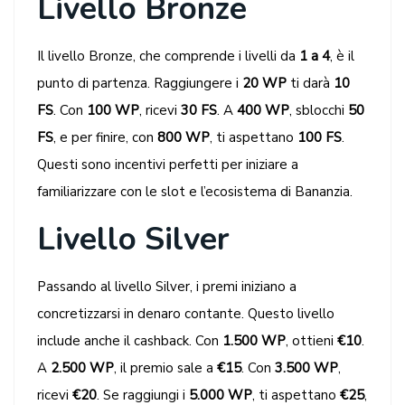
Livello Bronze
Il livello Bronze, che comprende i livelli da
1 a 4
, è il
punto di partenza. Raggiungere i
20 WP
ti darà
10
FS
. Con
100 WP
, ricevi
30 FS
. A
400 WP
, sblocchi
50
FS
, e per finire, con
800 WP
, ti aspettano
100 FS
.
Questi sono incentivi perfetti per iniziare a
familiarizzare con le slot e l’ecosistema di Bananzia.
Livello Silver
Passando al livello Silver, i premi iniziano a
concretizzarsi in denaro contante. Questo livello
include anche il cashback. Con
1.500 WP
, ottieni
€10
.
A
2.500 WP
, il premio sale a
€15
. Con
3.500 WP
,
ricevi
€20
. Se raggiungi i
5.000 WP
, ti aspettano
€25
,