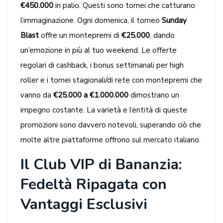
€450.000
in palio. Questi sono tornei che catturano
l’immaginazione. Ogni domenica, il torneo
Sunday
Blast
offre un montepremi di
€25.000
, dando
un’emozione in più al tuo weekend. Le offerte
regolari di cashback, i bonus settimanali per high
roller e i tornei stagionali/di rete con montepremi che
vanno da
€25.000 a €1.000.000
dimostrano un
impegno costante. La varietà e l’entità di queste
promozioni sono davvero notevoli, superando ciò che
molte altre piattaforme offrono sul mercato italiano.
Il Club VIP di Bananzia:
Fedeltà Ripagata con
Vantaggi Esclusivi