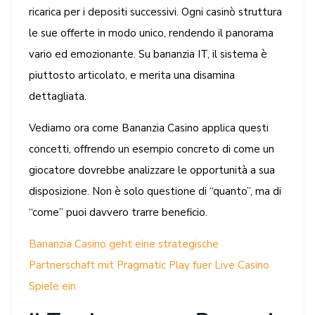
ricarica per i depositi successivi. Ogni casinò struttura
le sue offerte in modo unico, rendendo il panorama
vario ed emozionante. Su bananzia IT, il sistema è
piuttosto articolato, e merita una disamina
dettagliata.
Vediamo ora come Bananzia Casino applica questi
concetti, offrendo un esempio concreto di come un
giocatore dovrebbe analizzare le opportunità a sua
disposizione. Non è solo questione di “quanto”, ma di
“come” puoi davvero trarre beneficio.
Bananzia Casino geht eine strategische
Partnerschaft mit Pragmatic Play fuer Live Casino
Spiele ein