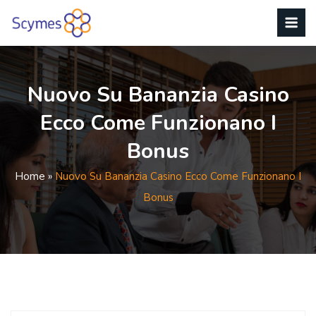
Nuovo Su Bananzia Casino
Ecco Come Funzionano I
Bonus
Home
»
Nuovo Su Bananzia Casino Ecco Come Funzionano I
Bonus