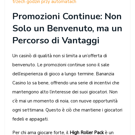
trzech godzin przy automatach
Promozioni Continue: Non
Solo un Benvenuto, ma un
Percorso di Vantaggi
Un casinò di qualità non si limita a un’offerta di
benvenuto. Le promozioni continue sono il sale
dell’esperienza di gioco a lungo termine. Bananzia
Casino lo sa bene, offrendo una serie di incentivi che
mantengono alto l’interesse dei suoi giocatori. Non
c’è mai un momento di noia, con nuove opportunità
ogni settimana. Questo è ciò che mantiene i giocatori
fedeli e appagati.
Per chi ama giocare forte, il
High Roller Pack
è un