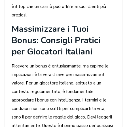
è il top che un casinò può offrire ai suoi clienti più
preziosi.
Massimizzare i Tuoi
Bonus: Consigli Pratici
per Giocatori Italiani
Ricevere un bonus è entusiasmante, ma capirne le
implicazioni è la vera chiave per massimizzarne il
valore. Per un giocatore italiano, abituato a un
contesto regolamentato, è fondamentale
approcciare i bonus con intelligenza. I termini e le
condizioni non sono scritti per complicarti la vita;
sono lì per definire le regole del gioco. Devi leggerli
attentamente. Questo è il primo passo per qualsiasi