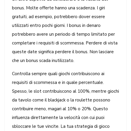
bonus. Molte offerte hanno una scadenza. I giri
gratuiti, ad esempio, potrebbero dover essere
utilizzati entro pochi giorni. I bonus in denaro
potrebbero avere un periodo di tempo limitato per
completare i requisiti di scommessa. Perdere di vista
queste date significa perdere il bonus. Non lasciare
che un bonus scada inutilizzato.
Controlla sempre quali giochi contribuiscono ai
requisiti di scommessa e in quale percentuale.
Spesso, le slot contribuiscono al 100%, mentre giochi
da tavolo come il blackjack o la roulette possono
contribuire meno, magari al 10% o 20%. Questo
influenza direttamente la velocità con cui puoi
sbloccare le tue vincite. La tua strategia di gioco