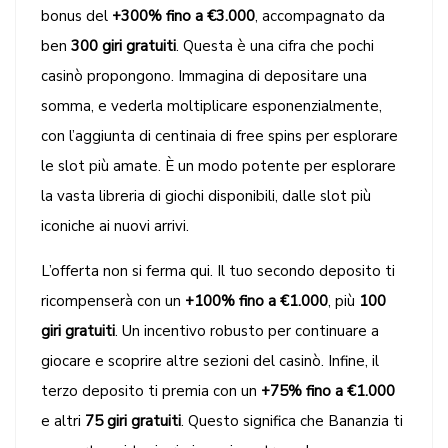
bonus del
+300% fino a €3.000
, accompagnato da
ben
300 giri gratuiti
. Questa è una cifra che pochi
casinò propongono. Immagina di depositare una
somma, e vederla moltiplicare esponenzialmente,
con l’aggiunta di centinaia di free spins per esplorare
le slot più amate. È un modo potente per esplorare
la vasta libreria di giochi disponibili, dalle slot più
iconiche ai nuovi arrivi.
L’offerta non si ferma qui. Il tuo secondo deposito ti
ricompenserà con un
+100% fino a €1.000
, più
100
giri gratuiti
. Un incentivo robusto per continuare a
giocare e scoprire altre sezioni del casinò. Infine, il
terzo deposito ti premia con un
+75% fino a €1.000
e altri
75 giri gratuiti
. Questo significa che Bananzia ti