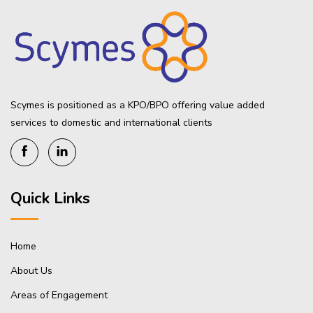
Scymes is positioned as a KPO/BPO offering value added
services to domestic and international clients
Quick Links
Home
About Us
Areas of Engagement