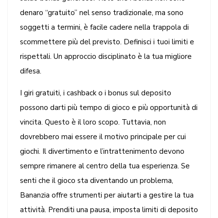
denaro “gratuito” nel senso tradizionale, ma sono
soggetti a termini, è facile cadere nella trappola di
scommettere più del previsto. Definisci i tuoi limiti e
rispettali. Un approccio disciplinato è la tua migliore
difesa.
I giri gratuiti, i cashback o i bonus sul deposito
possono darti più tempo di gioco e più opportunità di
vincita. Questo è il loro scopo. Tuttavia, non
dovrebbero mai essere il motivo principale per cui
giochi. Il divertimento e l’intrattenimento devono
sempre rimanere al centro della tua esperienza. Se
senti che il gioco sta diventando un problema,
Bananzia offre strumenti per aiutarti a gestire la tua
attività. Prenditi una pausa, imposta limiti di deposito