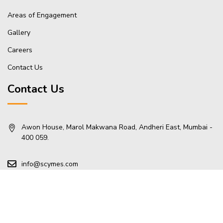
Areas of Engagement
Gallery
Careers
Contact Us
Contact Us
Awon House, Marol Makwana Road, Andheri East, Mumbai -
400 059.
info@scymes.com
+912262585400