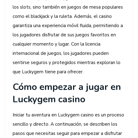
los slots, sino también en juegos de mesa populares
como el blackjack y la ruleta. Además, el casino
garantiza una experiencia móvil fluida, permitiendo a
los jugadores disfrutar de sus juegos favoritos en
cualquier momento y lugar. Con la licencia
internacional de juegos, los jugadores pueden
sentirse seguros y protegidos mientras exploran lo
que Luckygem tiene para ofrecer.
Cómo empezar a jugar en
Luckygem casino
Iniciar tu aventura en Luckygem casino es un proceso
sencillo y directo. A continuación, se describen los
pasos que necesitas seguir para empezar a disfrutar