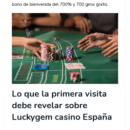
bono de bienvenida del 700% y 700 giros gratis.
Lo que la primera visita
debe revelar sobre
Luckygem casino España