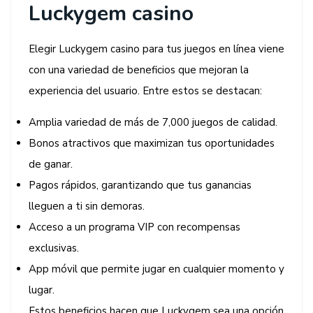
Luckygem casino
Elegir Luckygem casino para tus juegos en línea viene
con una variedad de beneficios que mejoran la
experiencia del usuario. Entre estos se destacan:
Amplia variedad de más de 7,000 juegos de calidad.
Bonos atractivos que maximizan tus oportunidades
de ganar.
Pagos rápidos, garantizando que tus ganancias
lleguen a ti sin demoras.
Acceso a un programa VIP con recompensas
exclusivas.
App móvil que permite jugar en cualquier momento y
lugar.
Estos beneficios hacen que Luckygem sea una opción