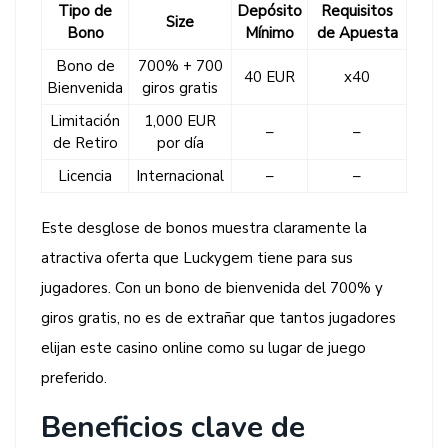
Tipo de
Depósito
Requisitos
Size
Bono
Mínimo
de Apuesta
Bono de
700% + 700
40 EUR
x40
Bienvenida
giros gratis
Limitación
1,000 EUR
–
–
de Retiro
por día
Licencia
Internacional
–
–
Este desglose de bonos muestra claramente la
atractiva oferta que Luckygem tiene para sus
jugadores. Con un bono de bienvenida del 700% y
giros gratis, no es de extrañar que tantos jugadores
elijan este casino online como su lugar de juego
preferido.
Beneficios clave de