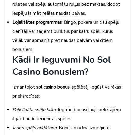
ruletes vai spēļu automātu ruļļus bez maksas, dodot
iespēju laimēt reālas naudas balvas.
Lojalitātes programmas
: Bingo, pokera un citu spēļu
cienītāji var saņemt punktus par katru spēli, kurus
vēlāk var apmainīt pret naudas balvām vai citiem
bonusiem.
Kādi Ir Ieguvumi No Sol
Casino Bonusiem?
Izmantojot
sol casino bonus
, spēlētāji iegūst vairākas
priekšrocības:
Palielināta spēļu laika
: Iegūtie bonusi ļauj spēlētājiem
ilgāk baudīt iecienītās spēles.
Jaunu spēļu atklāšana
: Bonusi mudina izmēģināt