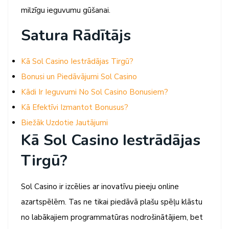
milzīgu ieguvumu gūšanai.
Satura Rādītājs
Kā Sol Casino Iestrādājas Tirgū?
Bonusi un Piedāvājumi Sol Casino
Kādi Ir Ieguvumi No Sol Casino Bonusiem?
Kā Efektīvi Izmantot Bonusus?
Biežāk Uzdotie Jautājumi
Kā Sol Casino Iestrādājas
Tirgū?
Sol Casino ir izcēlies ar inovatīvu pieeju online
azartspēlēm. Tas ne tikai piedāvā plašu spēļu klāstu
no labākajiem programmatūras nodrošinātājiem, bet