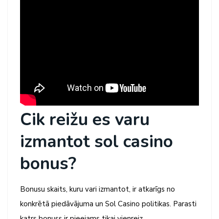
Cik reižu es varu
izmantot
sol casino
bonus
?
Bonusu skaits, kuru vari izmantot, ir atkarīgs no
konkrētā piedāvājuma un Sol Casino politikas. Parasti
katrs bonuss ir pieejams tikai vienreiz.