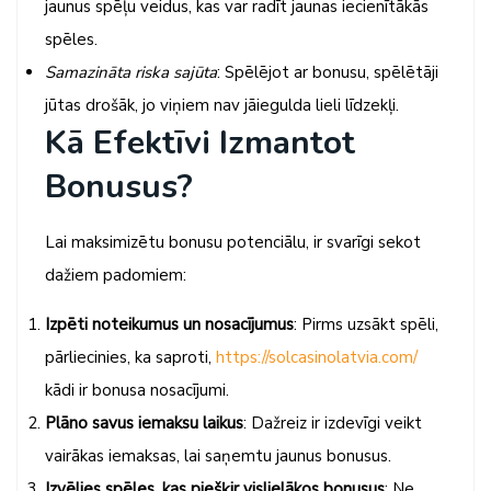
jaunus spēļu veidus, kas var radīt jaunas iecienītākās
spēles.
Samazināta riska sajūta
: Spēlējot ar bonusu, spēlētāji
jūtas drošāk, jo viņiem nav jāiegulda lieli līdzekļi.
Kā Efektīvi Izmantot
Bonusus?
Lai maksimizētu bonusu potenciālu, ir svarīgi sekot
dažiem padomiem:
Izpēti noteikumus un nosacījumus
: Pirms uzsākt spēli,
pārliecinies, ka saproti,
https://solcasinolatvia.com/
kādi ir bonusa nosacījumi.
Plāno savus iemaksu laikus
: Dažreiz ir izdevīgi veikt
vairākas iemaksas, lai saņemtu jaunus bonusus.
Izvēlies spēles, kas piešķir vislielākos bonusus
: Ne