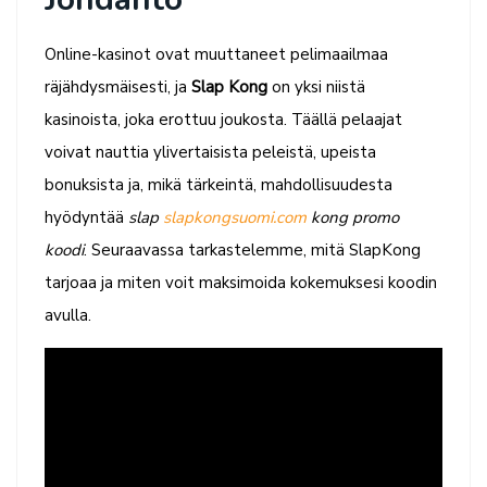
Online-kasinot ovat muuttaneet pelimaailmaa
räjähdysmäisesti, ja
Slap Kong
on yksi niistä
kasinoista, joka erottuu joukosta. Täällä pelaajat
voivat nauttia ylivertaisista peleistä, upeista
bonuksista ja, mikä tärkeintä, mahdollisuudesta
hyödyntää
slap
slapkongsuomi.com
kong promo
koodi
. Seuraavassa tarkastelemme, mitä SlapKong
tarjoaa ja miten voit maksimoida kokemuksesi koodin
avulla.