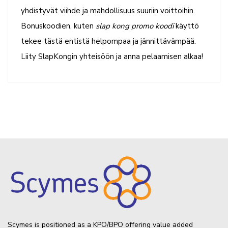
yhdistyvät viihde ja mahdollisuus suuriin voittoihin.
Bonuskoodien, kuten
slap kong promo koodi
käyttö
tekee tästä entistä helpompaa ja jännittävämpää.
Liity SlapKongin yhteisöön ja anna pelaamisen alkaa!
Scymes is positioned as a KPO/BPO offering value added