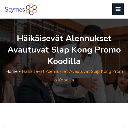
Häikäisevät Alennukset
Avautuvat Slap Kong Promo
Koodilla
Home
»
Häikäisevät Alennukset Avautuvat Slap Kong Prom
O Koodilla