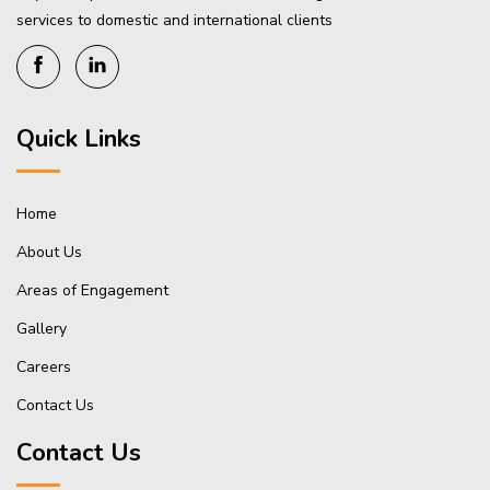
services to domestic and international clients
Quick Links
Home
About Us
Areas of Engagement
Gallery
Careers
Contact Us
Contact Us