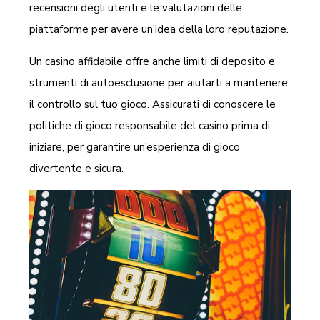
recensioni degli utenti e le valutazioni delle
piattaforme per avere un’idea della loro reputazione.
Un casino affidabile offre anche limiti di deposito e
strumenti di autoesclusione per aiutarti a mantenere
il controllo sul tuo gioco. Assicurati di conoscere le
politiche di gioco responsabile del casino prima di
iniziare, per garantire un’esperienza di gioco
divertente e sicura.