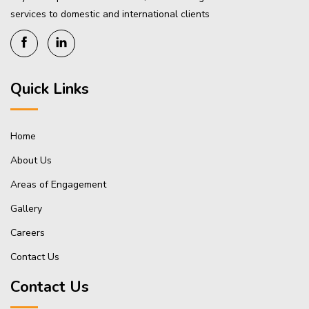
services to domestic and international clients
Quick Links
Home
About Us
Areas of Engagement
Gallery
Careers
Contact Us
Contact Us