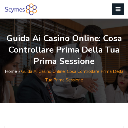
Guida Ai Casino Online: Cosa
Controllare Prima Della Tua
Prima Sessione
Home
»
Guida Ai Casino Online: Cosa Controllare Prima Della
Tua Prima Sessione