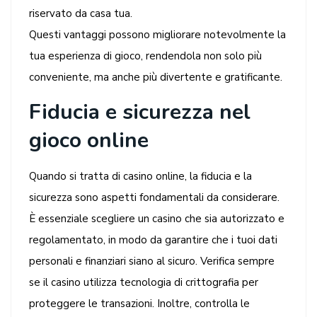
riservato da casa tua.
Questi vantaggi possono migliorare notevolmente la
tua esperienza di gioco, rendendola non solo più
conveniente, ma anche più divertente e gratificante.
Fiducia e sicurezza nel
gioco online
Quando si tratta di casino online, la fiducia e la
sicurezza sono aspetti fondamentali da considerare.
È essenziale scegliere un casino che sia autorizzato e
regolamentato, in modo da garantire che i tuoi dati
personali e finanziari siano al sicuro. Verifica sempre
se il casino utilizza tecnologia di crittografia per
proteggere le transazioni. Inoltre, controlla le