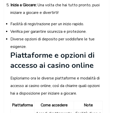
Inizia a Giocare:
Una volta che hai tutto pronto, puoi
iniziare a giocare e divertirti!
Facilità di registrazione per un inizio rapido.
Verifica per garantire sicurezza e protezione.
Diverse opzioni di deposito per soddisfare le tue
esigenze.
Piattaforme e opzioni di
accesso ai casino online
Esploriamo ora le diverse piattaforme e modalità di
accesso ai casino online, così da chiarire quali opzioni
hai a disposizione per iniziare a giocare.
Piattaforma
Come accedere
Note