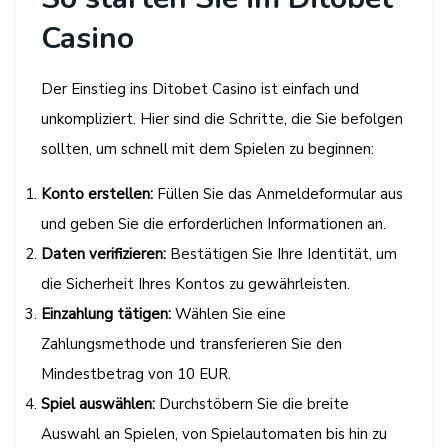
Casino
Der Einstieg ins Ditobet Casino ist einfach und
unkompliziert. Hier sind die Schritte, die Sie befolgen
sollten, um schnell mit dem Spielen zu beginnen:
Konto erstellen:
Füllen Sie das Anmeldeformular aus
und geben Sie die erforderlichen Informationen an.
Daten verifizieren:
Bestätigen Sie Ihre Identität, um
die Sicherheit Ihres Kontos zu gewährleisten.
Einzahlung tätigen:
Wählen Sie eine
Zahlungsmethode und transferieren Sie den
Mindestbetrag von 10 EUR.
Spiel auswählen:
Durchstöbern Sie die breite
Auswahl an Spielen, von Spielautomaten bis hin zu