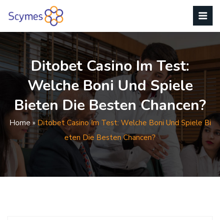
Ditobet Casino Im Test:
Welche Boni Und Spiele
Bieten Die Besten Chancen?
Home
»
Ditobet Casino Im Test: Welche Boni Und Spiele Bi
Eten Die Besten Chancen?