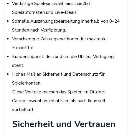
Vielfältige Spieleauswahl, einschließlich
Spielautomaten und Live-Deals.
Schnelle Auszahlungsbearbeitung innerhalb von 0–24
Stunden nach Verifizierung.
Verschiedene Zahlungsmethoden für maximale
Flexibilität.
Kundensupport, der rund um die Uhr zur Verfügung
steht.
Hohes Maß an Sicherheit und Datenschutz für
Spielerkonten.
Diese Vorteile machen das Spielen im Ditobet
Casino sowohl unterhaltsam als auch finanziell
vorteilhaft.
Sicherheit und Vertrauen