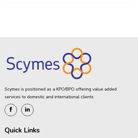
Scymes is positioned as a KPO/BPO offering value added
services to domestic and international clients
Quick Links