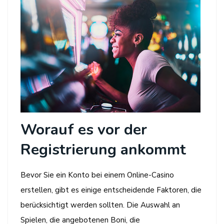
Worauf es vor der
Registrierung ankommt
Bevor Sie ein Konto bei einem Online-Casino
erstellen, gibt es einige entscheidende Faktoren, die
berücksichtigt werden sollten. Die Auswahl an
Spielen, die angebotenen Boni, die