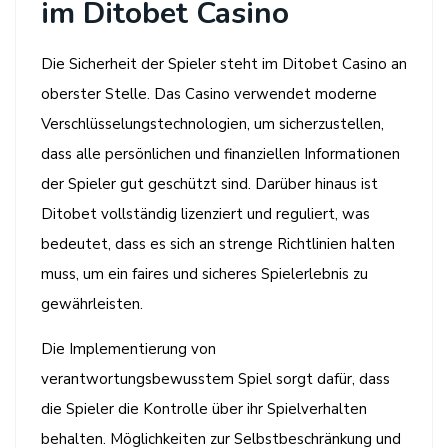
im Ditobet Casino
Die Sicherheit der Spieler steht im Ditobet Casino an
oberster Stelle. Das Casino verwendet moderne
Verschlüsselungstechnologien, um sicherzustellen,
dass alle persönlichen und finanziellen Informationen
der Spieler gut geschützt sind. Darüber hinaus ist
Ditobet vollständig lizenziert und reguliert, was
bedeutet, dass es sich an strenge Richtlinien halten
muss, um ein faires und sicheres Spielerlebnis zu
gewährleisten.
Die Implementierung von
verantwortungsbewusstem Spiel sorgt dafür, dass
die Spieler die Kontrolle über ihr Spielverhalten
behalten. Möglichkeiten zur Selbstbeschränkung und