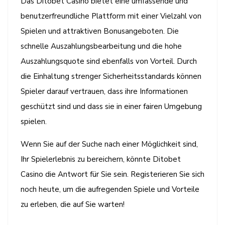
Das Ditobet Casino bietet eine umfassende und
benutzerfreundliche Plattform mit einer Vielzahl von
Spielen und attraktiven Bonusangeboten. Die
schnelle Auszahlungsbearbeitung und die hohe
Auszahlungsquote sind ebenfalls von Vorteil. Durch
die Einhaltung strenger Sicherheitsstandards können
Spieler darauf vertrauen, dass ihre Informationen
geschützt sind und dass sie in einer fairen Umgebung
spielen.
Wenn Sie auf der Suche nach einer Möglichkeit sind,
Ihr Spielerlebnis zu bereichern, könnte Ditobet
Casino die Antwort für Sie sein. Registerieren Sie sich
noch heute, um die aufregenden Spiele und Vorteile
zu erleben, die auf Sie warten!