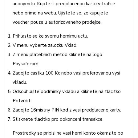
anonymitu. Kupte si predplacenou kartu v trafice
nebo primo na webu. Ujistete se, ze kupujete
voucher pouze u autorizovaneho prodejce.
Prihlaste se ke svemu hernimu uctu.
V menu vyberte zalozku Vklad.
Z menu platebnich metod kliknete na logo
Paysafecard.
Zadejte castku 100 Kc nebo vasi preferovanou vysi
vkladu.
Odsouhlaste podminky vkladu a kliknete na tlacitko
Potvrdit.
Zadejte 16mistny PIN kod z vasi predplacene karty.
Stisknete tlacitko pro dokonceni transakce.
Prostredky se pripisi na vasi herni konto okamzite po