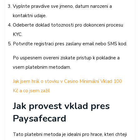
Vyplnte pravdive sve jmeno, datum narozeni a
kontaktni udaje.
Odeberte doklad totoznosti pro dokonceni procesu
KYC.
Potvrdte registraci pres zaslany email nebo SMS kod.
Po uspesnem overeni ziskate pristup k pokladne a
vsem platebnim metodam.
Jak jsem hrál o stovku v Casino Minimální Vklad 100
Kč a co jsem zažil
Jak provest vklad pres
Paysafecard
Tato platebni metoda je idealni pro hrace, kteri chteji