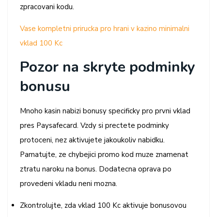
zpracovani kodu.
Vase kompletni prirucka pro hrani v kazino minimalni
vklad 100 Kc
Pozor na skryte podminky
bonusu
Mnoho kasin nabizi bonusy specificky pro prvni vklad
pres Paysafecard. Vzdy si prectete podminky
protoceni, nez aktivujete jakoukoliv nabidku.
Pamatujte, ze chybejici promo kod muze znamenat
ztratu naroku na bonus. Dodatecna oprava po
provedeni vkladu neni mozna.
Zkontrolujte, zda vklad 100 Kc aktivuje bonusovou