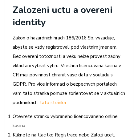
Zalozeni uctu a overeni
identity
Zakon o hazardnich hrach 186/2016 Sb. vyzaduje,
abyste se vzdy registrovali pod vlastnim jmenem.
Bez overeni totoznosti a veku nelze provest zadny
vklad ani vybrat vyhru. Vsechna licencovana kasina v
CR maji povinnost chranit vase data v souladu s
GDPR. Pro vice informaci o bezpecnych portalech
vam tato stranka pomuze zorientovat se v aktualnich
podminkach.
tato stránka
Otevrete stranku vybraneho licencovaneho online
kasina.
Kliknete na tlacitko Registrace nebo Zalozi ucet.