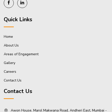
Quick Links
Home
About Us
Areas of Engagement
Gallery
Careers
Contact Us
Contact Us
Awon House, Marol Makwana Road, Andheri East, Mumbai -