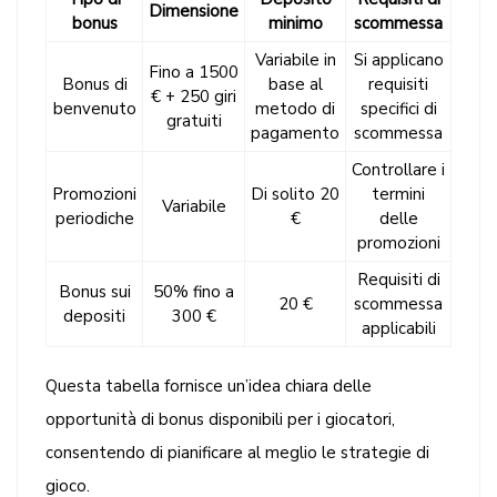
Dimensione
bonus
minimo
scommessa
Variabile in
Si applicano
Fino a 1500
Bonus di
base al
requisiti
€ + 250 giri
benvenuto
metodo di
specifici di
gratuiti
pagamento
scommessa
Controllare i
Promozioni
Di solito 20
termini
Variabile
periodiche
€
delle
promozioni
Requisiti di
Bonus sui
50% fino a
20 €
scommessa
depositi
300 €
applicabili
Questa tabella fornisce un’idea chiara delle
opportunità di bonus disponibili per i giocatori,
consentendo di pianificare al meglio le strategie di
gioco.