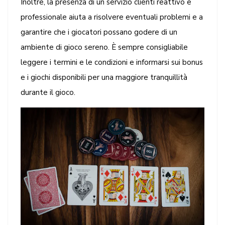
Inoltre, la presenza di un servizio clienti reattivo e
professionale aiuta a risolvere eventuali problemi e a
garantire che i giocatori possano godere di un
ambiente di gioco sereno. È sempre consigliabile
leggere i termini e le condizioni e informarsi sui bonus
e i giochi disponibili per una maggiore tranquillità
durante il gioco.